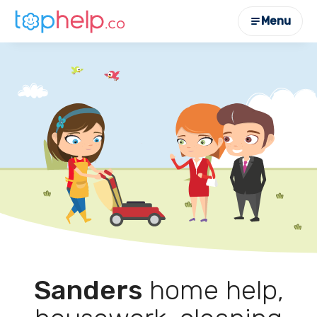
Menu
Sanders
home help,